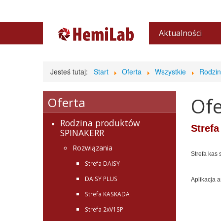
Aktualności
Archiwum
Jesteś tutaj:
Start
Oferta
Wszystkie
Rodzi
Ofe
Oferta
Rodzina produktów
Strefa
SPINAKERR
Rozwiązania
Strefa kas
Strefa DAISY
DAISY PLUS
Aplikacja 
Strefa KASKADA
Strefa 2xV1SP