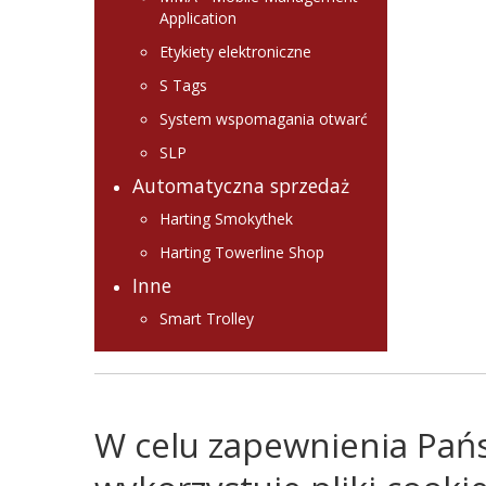
Application
Etykiety elektroniczne
S Tags
System wspomagania otwarć
SLP
Automatyczna sprzedaż
Harting Smokythek
Harting Towerline Shop
Inne
Smart Trolley
W celu zapewnienia Pań