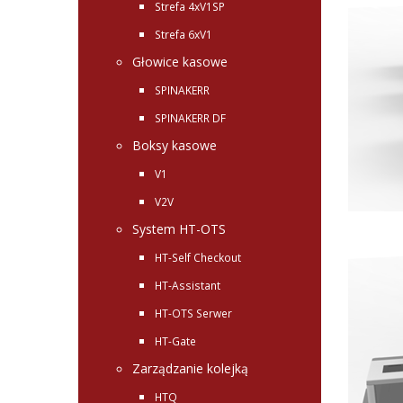
Strefa 4xV1SP
Strefa 6xV1
Głowice kasowe
SPINAKERR
SPINAKERR DF
Boksy kasowe
V1
V2V
System HT-OTS
HT-Self Checkout
HT-Assistant
HT-OTS Serwer
HT-Gate
Zarządzanie kolejką
HTQ