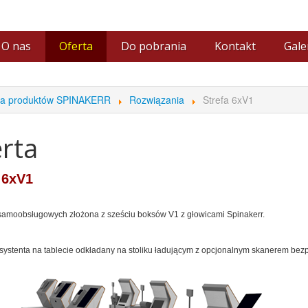
O nas
Oferta
Do pobrania
Kontakt
Gale
Partnerzy
Fil
na produktów SPINAKERR
Rozwiązania
Strefa 6xV1
rta
 6xV1
 samoobsługowych złożona z sześciu boksów V1 z głowicami Spinakerr.
asystenta na tablecie odkładany na stoliku ładującym z opcjonalnym skanerem b