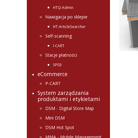
HTQ-Admin
Nawigacja po sklepie
HT-ArticleSearcher
Self-scanning
I-CART
Stacje płatności
SP03
eCommerce
P-CART
System zarządzania
produktami i etykietami
DSM - Digital Store Map
Mini DSM
DSM Hot Spot
MMA - Mobile Management