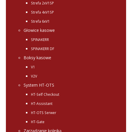
Strefa 2xV1SP
Strefa 4xV1SP
Strefa 6xV1
Głowice kasowe
SPINAKERR
SPINAKERR DF
Boksy kasowe
V1
V2V
System HT-OTS
HT-Self Checkout
HT-Assistant
HT-OTS Serwer
HT-Gate
Zarządzanie kolejką