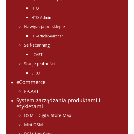
HTQ
HTQ-Admin
Nawigacja po sklepie
HT-ArticleSearcher
Self-scanning
I-CART
Stacje płatności
SP03
eCommerce
P-CART
System zarządzania produktami i
etykietami
DSM - Digital Store Map
Mini DSM
DSM Hot Spot